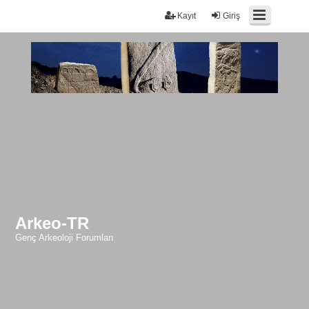
Kayıt
Giriş
Arkeo-TR
Genç Arkeoloji Forumları