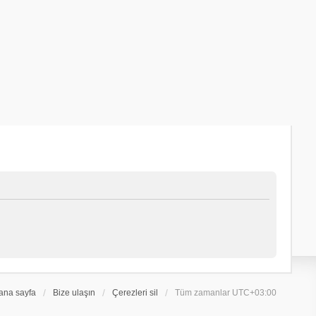
ana sayfa
Bize ulaşın
Çerezleri sil
Tüm zamanlar
UTC+03:00