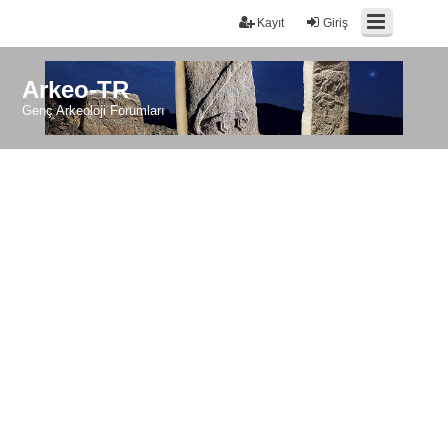
Kayıt
Giriş
Arkeo-TR
Genç Arkeoloji Forumları