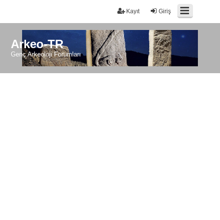
Kayıt
Giriş
Arkeo-TR
Genç Arkeoloji Forumları