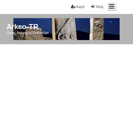
Kayıt
Giriş
Arkeo-TR
Genç Arkeoloji Forumları