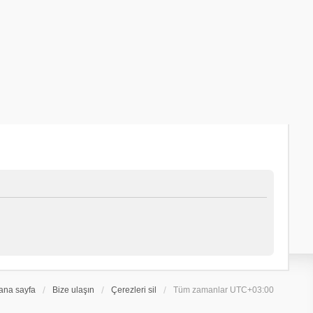
ana sayfa
Bize ulaşın
Çerezleri sil
Tüm zamanlar
UTC+03:00