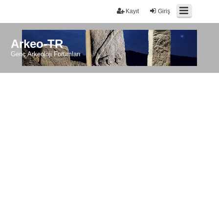
Kayıt
Giriş
Arkeo-TR
Genç Arkeoloji Forumları