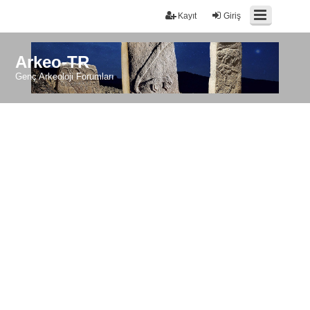
Kayıt
Giriş
Arkeo-TR
Genç Arkeoloji Forumları