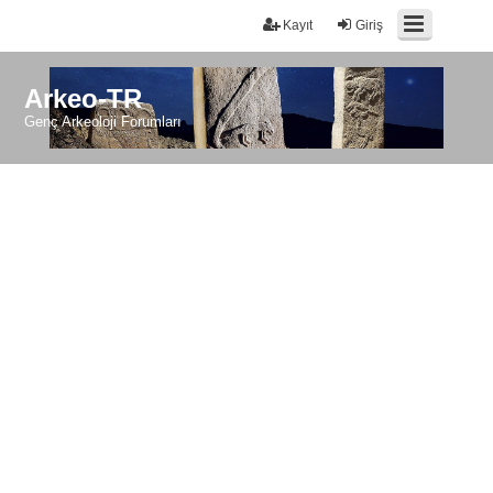
Kayıt
Giriş
Arkeo-TR
Genç Arkeoloji Forumları