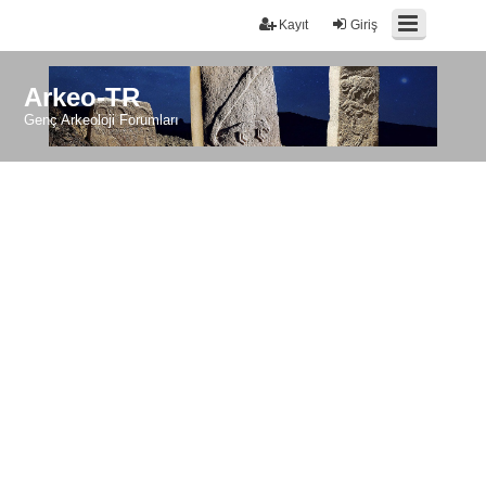
Kayıt
Giriş
Arkeo-TR
Genç Arkeoloji Forumları