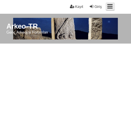
Kayıt
Giriş
Arkeo-TR
Genç Arkeoloji Forumları