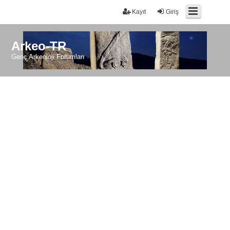
Kayıt
Giriş
Arkeo-TR
Genç Arkeoloji Forumları