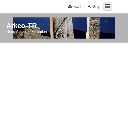
Kayıt
Giriş
Arkeo-TR
Genç Arkeoloji Forumları