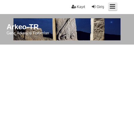
Kayıt
Giriş
Arkeo-TR
Genç Arkeoloji Forumları