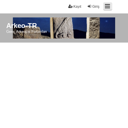
Kayıt
Giriş
Arkeo-TR
Genç Arkeoloji Forumları