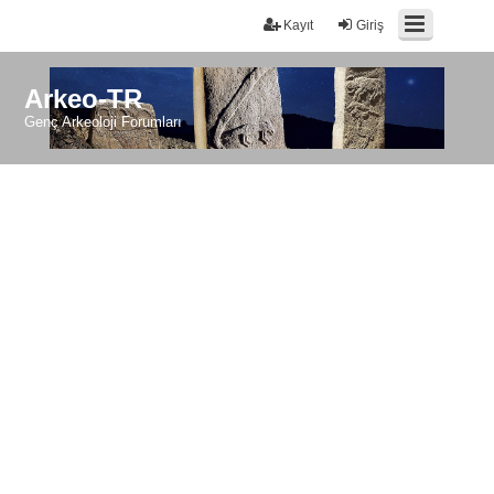
Kayıt
Giriş
Arkeo-TR
Genç Arkeoloji Forumları