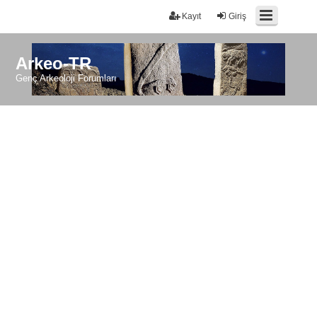
Kayıt
Giriş
Arkeo-TR
Genç Arkeoloji Forumları