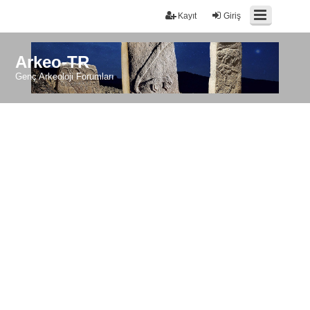
Kayıt
Giriş
Arkeo-TR
Genç Arkeoloji Forumları