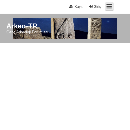
Kayıt
Giriş
Arkeo-TR
Genç Arkeoloji Forumları