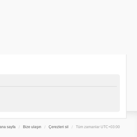
ana sayfa
Bize ulaşın
Çerezleri sil
Tüm zamanlar
UTC+03:00