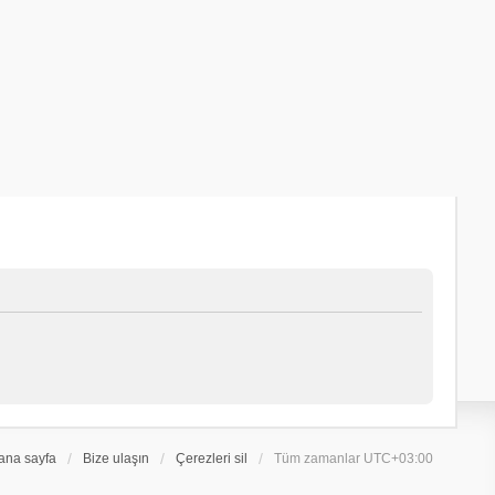
ana sayfa
Bize ulaşın
Çerezleri sil
Tüm zamanlar
UTC+03:00