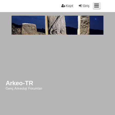
Kayıt
Giriş
Arkeo-TR
Genç Arkeoloji Forumları