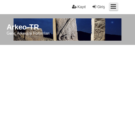
Kayıt
Giriş
Arkeo-TR
Genç Arkeoloji Forumları