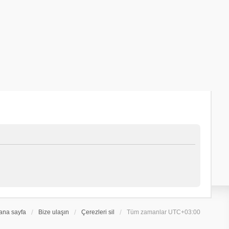
ana sayfa
Bize ulaşın
Çerezleri sil
Tüm zamanlar
UTC+03:00