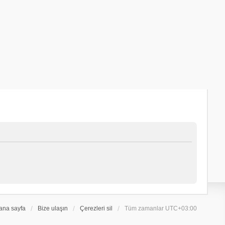
ana sayfa
Bize ulaşın
Çerezleri sil
Tüm zamanlar
UTC+03:00