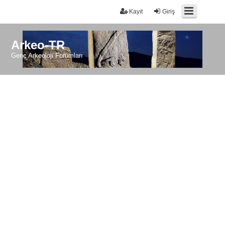
Kayıt
Giriş
Arkeo-TR
Genç Arkeoloji Forumları