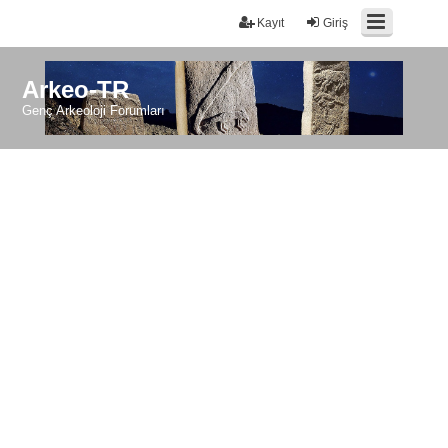
Kayıt
Giriş
Arkeo-TR
Genç Arkeoloji Forumları