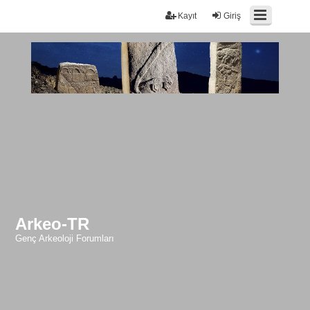
Kayıt
Giriş
Arkeo-TR
Genç Arkeoloji Forumları