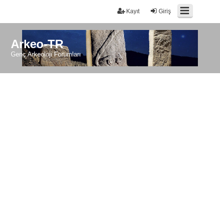
Kayıt
Giriş
Arkeo-TR
Genç Arkeoloji Forumları