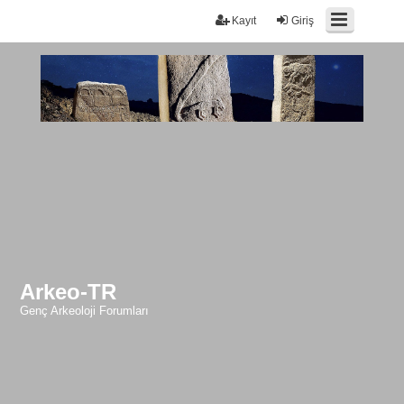
Kayıt
Giriş
Arkeo-TR
Genç Arkeoloji Forumları