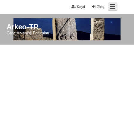
Kayıt
Giriş
Arkeo-TR
Genç Arkeoloji Forumları