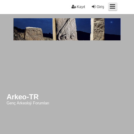
Kayıt
Giriş
Arkeo-TR
Genç Arkeoloji Forumları