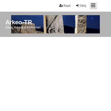
Kayıt
Giriş
Arkeo-TR
Genç Arkeoloji Forumları