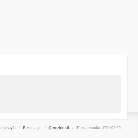
ana sayfa
Bize ulaşın
Çerezleri sil
Tüm zamanlar
UTC+03:00