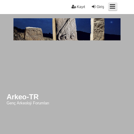
Kayıt
Giriş
Arkeo-TR
Genç Arkeoloji Forumları