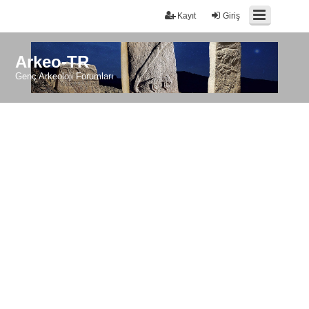
Kayıt
Giriş
Arkeo-TR
Genç Arkeoloji Forumları