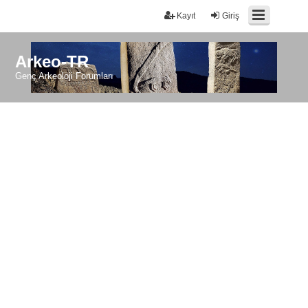
Kayıt
Giriş
Arkeo-TR
Genç Arkeoloji Forumları