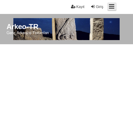
Kayıt
Giriş
Arkeo-TR
Genç Arkeoloji Forumları