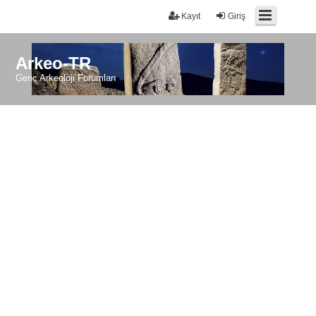
Kayıt
Giriş
Arkeo-TR
Genç Arkeoloji Forumları