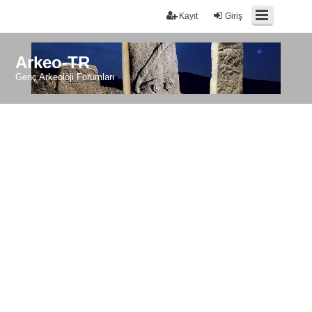
Kayıt
Giriş
Arkeo-TR
Genç Arkeoloji Forumları