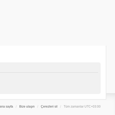
ana sayfa
Bize ulaşın
Çerezleri sil
Tüm zamanlar
UTC+03:00