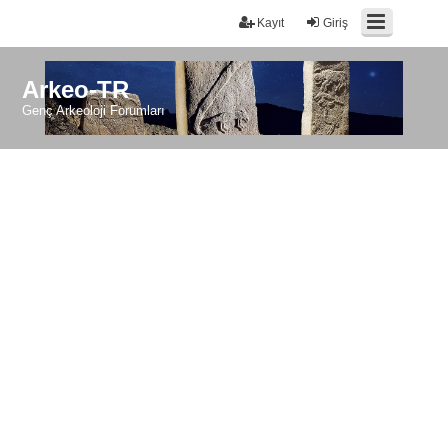
Kayıt
Giriş
Arkeo-TR
Genç Arkeoloji Forumları