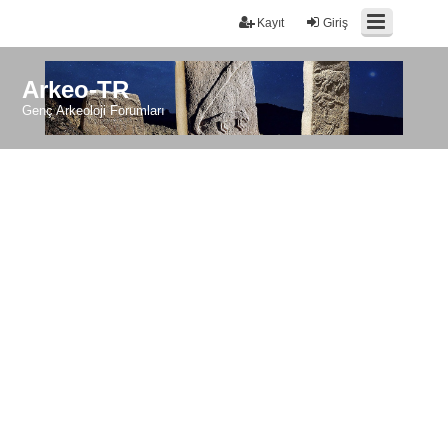
Kayıt
Giriş
Arkeo-TR
Genç Arkeoloji Forumları