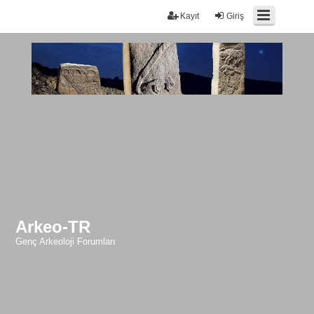
Kayıt
Giriş
Arkeo-TR
Genç Arkeoloji Forumları