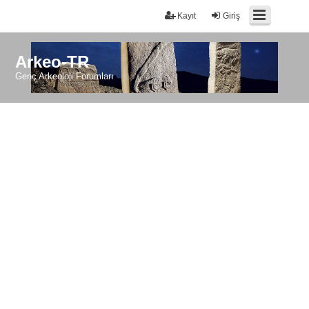
Kayıt
Giriş
Arkeo-TR
Genç Arkeoloji Forumları