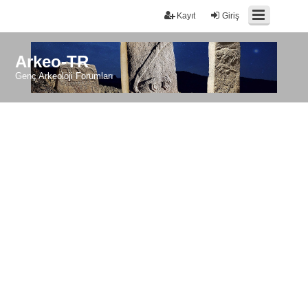
Kayıt
Giriş
Arkeo-TR
Genç Arkeoloji Forumları