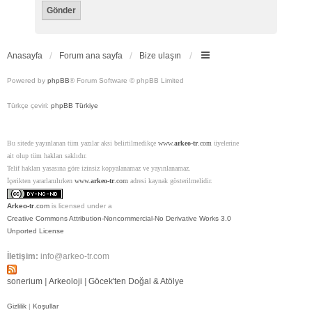
Anasayfa
Forum ana sayfa
Bize ulaşın
Powered by
phpBB
® Forum Software © phpBB Limited
Türkçe çeviri:
phpBB Türkiye
Bu sitede yayınlanan tüm yazılar aksi belirtilmedikçe
www.
arkeo-tr
.com
üyelerine
ait olup tüm hakları saklıdır.
Telif hakları yasasına göre izinsiz kopyalanamaz ve yayınlanamaz.
İçerikten yararlanılırken
www.
arkeo-tr
.com
adresi kaynak gösterilmelidir.
Arkeo-tr
.com
is licensed under a
Creative Commons Attribution-Noncommercial-No Derivative Works 3.0
Unported License
İletişim:
info@arkeo-tr.com
sonerium
|
Arkeoloji
|
Göcek'ten Doğal & Atölye
Gizlilik
|
Koşullar