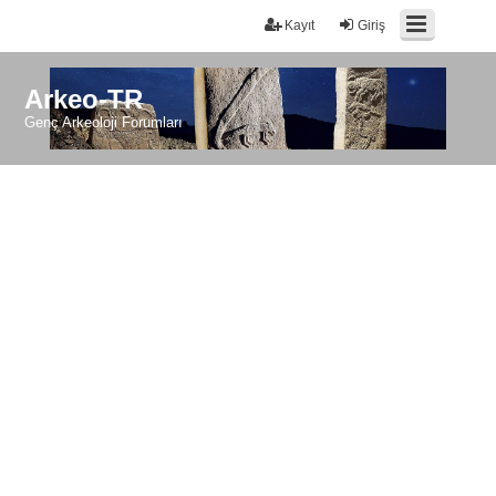
Kayıt
Giriş
Arkeo-TR
Genç Arkeoloji Forumları