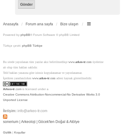
Anasayfa
Forum ana sayfa
Bize ulaşın
Powered by
phpBB
® Forum Software © phpBB Limited
Türkçe çeviri:
phpBB Türkiye
Bu sitede yayınlanan tüm yazılar aksi belirtilmedikçe
www.
arkeo-tr
.com
üyelerine
ait olup tüm hakları saklıdır.
Telif hakları yasasına göre izinsiz kopyalanamaz ve yayınlanamaz.
İçerikten yararlanılırken
www.
arkeo-tr
.com
adresi kaynak gösterilmelidir.
Arkeo-tr
.com
is licensed under a
Creative Commons Attribution-Noncommercial-No Derivative Works 3.0
Unported License
İletişim:
info@arkeo-tr.com
sonerium
|
Arkeoloji
|
Göcek'ten Doğal & Atölye
Gizlilik
|
Koşullar