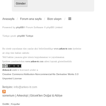
Anasayfa
Forum ana sayfa
Bize ulaşın
Powered by
phpBB
® Forum Software © phpBB Limited
Türkçe çeviri:
phpBB Türkiye
Bu sitede yayınlanan tüm yazılar aksi belirtilmedikçe
www.
arkeo-tr
.com
üyelerine
ait olup tüm hakları saklıdır.
Telif hakları yasasına göre izinsiz kopyalanamaz ve yayınlanamaz.
İçerikten yararlanılırken
www.
arkeo-tr
.com
adresi kaynak gösterilmelidir.
Arkeo-tr
.com
is licensed under a
Creative Commons Attribution-Noncommercial-No Derivative Works 3.0
Unported License
İletişim:
info@arkeo-tr.com
sonerium
|
Arkeoloji
|
Göcek'ten Doğal & Atölye
Gizlilik
|
Koşullar