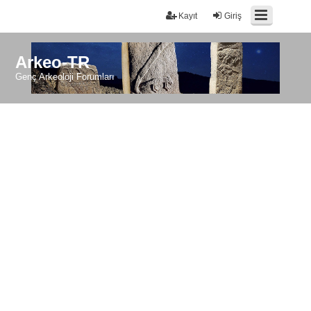
Kayıt
Giriş
Arkeo-TR
Genç Arkeoloji Forumları