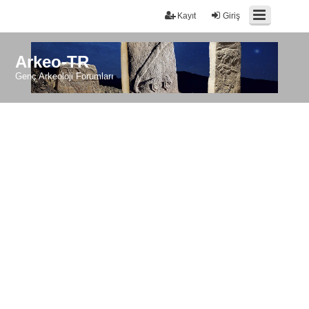
Kayıt
Giriş
Arkeo-TR
Genç Arkeoloji Forumları