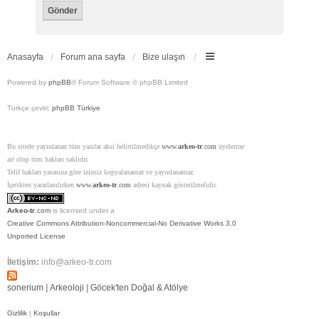
Anasayfa
Forum ana sayfa
Bize ulaşın
Powered by
phpBB
® Forum Software © phpBB Limited
Türkçe çeviri:
phpBB Türkiye
Bu sitede yayınlanan tüm yazılar aksi belirtilmedikçe
www.
arkeo-tr
.com
üyelerine
ait olup tüm hakları saklıdır.
Telif hakları yasasına göre izinsiz kopyalanamaz ve yayınlanamaz.
İçerikten yararlanılırken
www.
arkeo-tr
.com
adresi kaynak gösterilmelidir.
Arkeo-tr
.com
is licensed under a
Creative Commons Attribution-Noncommercial-No Derivative Works 3.0
Unported License
İletişim:
info@arkeo-tr.com
sonerium
|
Arkeoloji
|
Göcek'ten Doğal & Atölye
Gizlilik
|
Koşullar