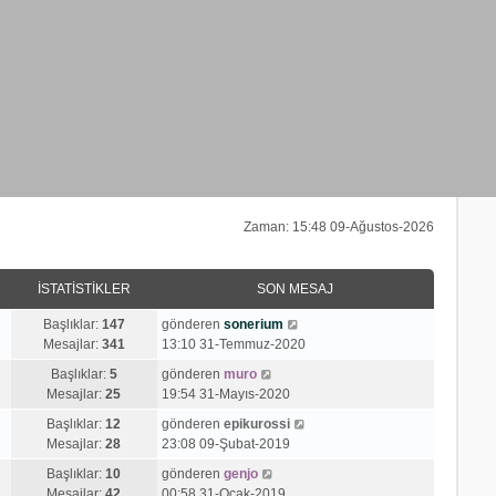
Zaman: 15:48 09-Ağustos-2026
İSTATISTIKLER
SON MESAJ
S
Başlıklar:
147
gönderen
sonerium
o
Mesajlar:
341
13:10 31-Temmuz-2020
n
S
Başlıklar:
5
gönderen
muro
m
o
Mesajlar:
25
19:54 31-Mayıs-2020
e
n
s
S
Başlıklar:
12
gönderen
epikurossi
m
a
o
Mesajlar:
28
23:08 09-Şubat-2019
e
j
n
s
S
Başlıklar:
10
gönderen
genjo
ı
m
a
o
Mesajlar:
42
00:58 31-Ocak-2019