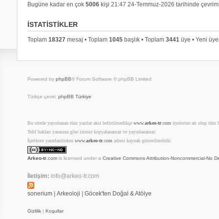
Bugüne kadar en çok
5006
kişi 21:47 24-Temmuz-2026 tarihinde çevrimi
İSTATISTIKLER
Toplam
18327
mesaj • Toplam
1045
başlık • Toplam
3441
üye • Yeni üy
Powered by
phpBB
® Forum Software © phpBB Limited
Türkçe çeviri:
phpBB Türkiye
Bu sitede yayınlanan tüm yazılar aksi belirtilmedikçe
www.
arkeo-tr
.com
üyelerine ait olup tüm ha
Telif hakları yasasına göre izinsiz kopyalanamaz ve yayınlanamaz.
İçerikten yararlanılırken
www.
arkeo-tr
.com
adresi kaynak gösterilmelidir.
Arkeo-tr
.com
is licensed under a
Creative Commons Attribution-Noncommercial-No De
İletişim:
info@arkeo-tr.com
sonerium
|
Arkeoloji
|
Göcek'ten Doğal & Atölye
Gizlilik
|
Koşullar