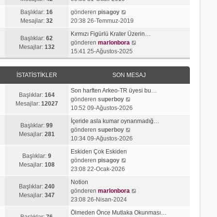
g
e
j
n
S
ö
s
Başlıklar:
16
gönderen
pisagoy
ı
m
o
r
a
Mesajlar:
32
20:38 26-Temmuz-2019
g
e
n
ü
j
ö
s
Kırmızı Figürlü Krater Üzerin…
m
n
ı
Başlıklar:
62
r
a
S
gönderen
marlonbora
e
t
g
Mesajlar:
132
ü
j
o
15:41 25-Ağustos-2025
s
ü
ö
n
ı
n
a
l
r
t
g
m
j
e
ü
İSTATISTIKLER
SON MESAJ
ü
ö
e
ı
n
l
r
s
g
t
Son harften Arkeo-TR üyesi bu…
e
ü
a
Başlıklar:
164
ö
S
ü
gönderen
superboy
n
j
Mesajlar:
12027
r
o
l
10:52 09-Ağustos-2026
t
ı
ü
n
e
ü
g
İçeride asla kumar oynanmadığ…
n
m
Başlıklar:
99
l
S
ö
gönderen
superboy
t
e
Mesajlar:
281
e
o
r
10:34 09-Ağustos-2026
ü
s
n
ü
l
a
Eskiden Çok Eskiden
m
n
Başlıklar:
9
e
S
j
gönderen
pisagoy
e
t
Mesajlar:
108
o
ı
23:08 22-Ocak-2026
s
ü
n
g
a
l
Notion
m
ö
Başlıklar:
240
j
e
S
gönderen
marlonbora
e
r
Mesajlar:
347
ı
o
23:08 26-Nisan-2024
s
ü
g
n
a
n
Ölmeden Önce Mutlaka Okunması…
ö
m
Başlıklar:
76