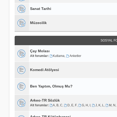
Sanat Tarihi
Müzecilik
SOSYAL F
Çay Molası
Alt forumlar:
Kutlama
,
Anketler
Komedi Atölyesi
Ben Yaptım, Olmuş Mu?
Arkeo-TR Sözlük
Alt forumlar:
A, B, C
,
D, E, F
,
G, H, I
,
J, K, L
,
M, N,
Arkeo-TR Kütüphanesi