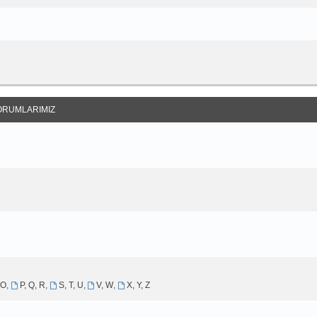
ORUMLARIMIZ
 O
,
P, Q, R
,
S, T, U
,
V, W
,
X, Y, Z