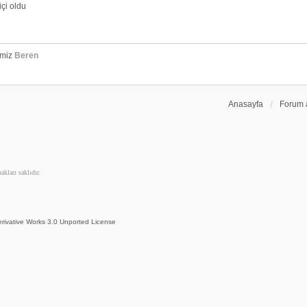
çi oldu
emiz
Beren
Anasayfa
Forum 
kları saklıdır.
rivative Works 3.0 Unported License