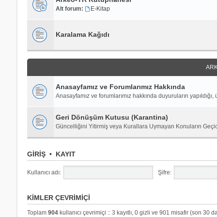
Alt forum:
E-Kitap
Karalama Kağıdı
ARK
Anasayfamız ve Forumlarımız Hakkında
Anasayfamız ve forumlarımız hakkında duyuruların yapıldığı, ü
Geri Dönüşüm Kutusu (Karantina)
Güncelliğini Yitirmiş veya Kurallara Uymayan Konuların Geçi
GIRIŞ
•
KAYIT
Kullanıcı adı:
Şifre:
KIMLER ÇEVRIMIÇI
Toplam
904
kullanıcı çevrimiçi :: 3 kayıtlı, 0 gizli ve 901 misafir (son 30 