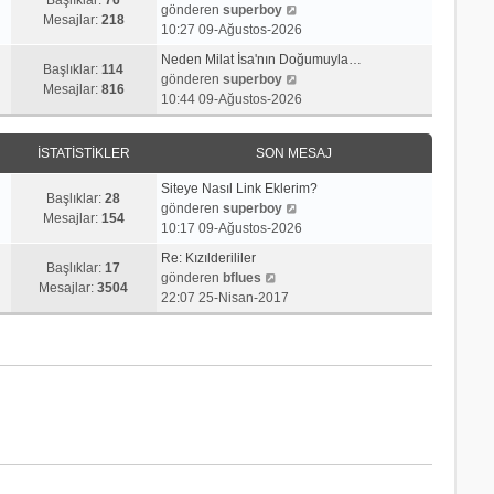
j
t
S
gönderen
superboy
r
e
Mesajlar:
218
ı
ü
o
10:27 09-Ağustos-2026
ü
s
g
l
n
n
a
Neden Milat İsa'nın Doğumuyla…
ö
e
m
Başlıklar:
114
t
S
j
gönderen
superboy
r
e
Mesajlar:
816
ü
o
ı
10:44 09-Ağustos-2026
ü
s
l
n
g
n
a
e
m
ö
t
j
İSTATISTIKLER
SON MESAJ
e
r
ü
ı
s
ü
l
g
Siteye Nasıl Link Eklerim?
a
n
Başlıklar:
28
e
ö
S
gönderen
superboy
j
t
Mesajlar:
154
r
o
10:17 09-Ağustos-2026
ı
ü
ü
n
g
l
Re: Kızılderililer
n
m
Başlıklar:
17
S
ö
e
gönderen
bflues
t
e
Mesajlar:
3504
o
r
22:07 25-Nisan-2017
ü
s
n
ü
l
a
m
n
e
j
e
t
ı
s
ü
g
a
l
ö
j
e
r
ı
ü
g
n
ö
t